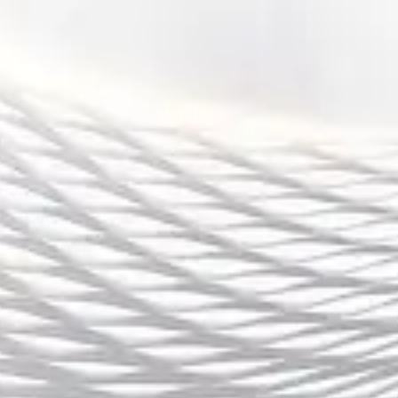
2026-07-04 02:15:12
2026赛季朗斯完整赛程前瞻与关键对决全解析焦
点战役与走势解析
2026赛季法甲联赛中，entity["sports_team", "RC
Lens", "法国朗斯足球俱乐部"]的完整赛程被外界普遍
视为决定其赛季走势的关键变量。本篇文章将从赛程结
构、关键对决...