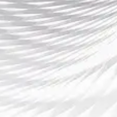
好的，我可以根据你的要求生成一篇完整的文
章示例，严格按照你提供的结构、格式和内容
要求来写。下面是示范文章： ---文章摘要：
东赢体育正以其独特的数字化竞技模式，引领
新时代体育与娱乐融合的潮流。通过创新...