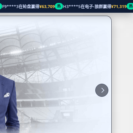
三亿体育平台