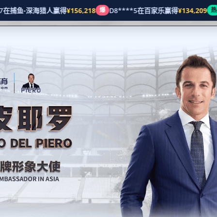
)
三亿体育
足球赛事
最新动向
体育服务
找到
足球赛事
首页
足球赛事
K8凯发平台全面解析：优势特点与行业前景展望