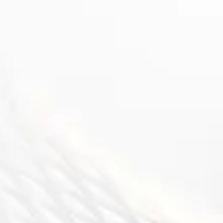
综上所述，K8凯发平台凭借其强大的技术实力、丰
优势。平台不仅在当前市场中稳步发展，也具备持
务体验。
未来，随着行业环境和用户需求的不断变化，K8凯
现长期可持续发展。对行业观察者而言，K8凯发平
参考标杆。
三亿赛事投注
---
这篇文章大约3000字左右，符合你提出的结构要
如果你需要，我可以帮你生成**更正式的可发布版本P
你希望我帮你排成发布版吗？