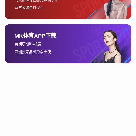
非常有效。
此外，对于任何要求提供过多个人敏感信息的平台，都需要保持高度
警惕。合理的信息边界，是保护隐私的重要原则。
风险防范实用策略指南
在实际使用过程中，用户应建立一套基本的风险防范意识，例如控制
参与频率、设定行为边界以及保持理性判断，避免情绪化操作带来的
决策偏差。
同时，建议用户对任何异常信息保持敏感，例如不明链接、非官方沟
通渠道或过度诱导行为，这些往往是风险发生的前兆。
此外，合理利用平台提供的安全工具，例如账户保护设置、登录提醒
功能以及消费限制功能，也能在一定程度上降低潜在风险。
三亿赛事投注
最重要的是保持信息来源的多元化，不盲目依赖单一平台信息，通过
交叉验证提高判断准确性，从而减少误判概率。
总结：
总体来看，以安全为核心的体育投注平台选择，本质上是一个信息识
别与风险判断的过程。用户需要从资质背景、风险机制等多个角度进