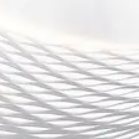
2026-06-23 18:21:33
以凯旋娱乐城为核心打造的城市休闲娱乐全景体
验与消费指南详解篇
文章摘要：以凯旋娱乐城为核心打造的城市休闲娱乐全
景体验，不仅体现了现代都市消费升级的发展趋势，也
展现了娱乐、餐饮、社交、文化与商业深度融合的新模
式。本文围绕凯旋娱乐城这一城市休闲娱乐地标展开，
从综合娱...