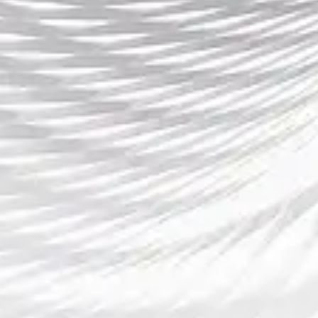
2026-06-25 06:53:43
以智博体育为核心打造全民健身与竞技融合发展
的创新实践路径研究
摘要：在全民健身上升为国家战略以及体育强国建设持
续推进的背景下，探索全民健身与竞技体育协同发展的
创新路径，已经成为新时代体育事业高质量发展的重要
课题。以智博体育为核心打造全民健身与竞技融合发展
的实践模...
导航
搜索三亿体育
足球赛事
最新动向