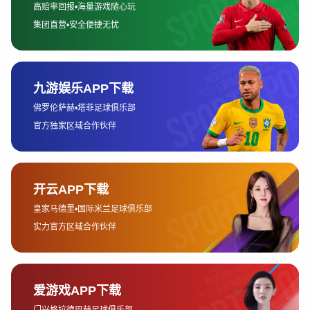
但需要注意的是，用户自身也需要具备识别风险的能力，例如警惕异
常优惠、过度诱导行为或不合理收益承诺，这些往往是风险信号的重
要体现。
用户隐私与资金安全
在任何涉及账户注册与资金操作的平台中，用户隐私保护都是核心问
题之一。安全平台通常会采用加密技术对用户数据进行保护，以防止
信息泄露或被非法利用。
与此同时，资金安全机制同样重要，包括支付通道的合规性、资金流
转的透明度以及账户隔离机制等。这些措施能够有效降低资金被挪用
或丢失的风险。
用户在使用过程中，应尽量避免在不安全网络环境下操作账户，同时
定期更新密码，提高账户整体安全等级。这些基础操作虽然简单，但