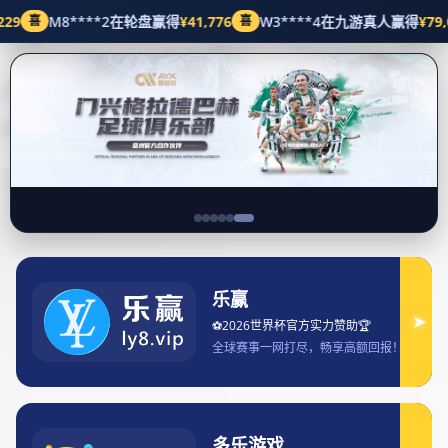
)
最新动向
首页
最新动向
以安全为核心的体育投注平台选择指南与风险防范解析实用建议篇版
2026-06-24 06:53:11
以安全为核心的体育投注平台选择指南与风
险防范解析实用建议篇版
本文围绕“以安全为核心的体育投注平台选择指南与风险防范解析”展
开系统性说明，从平台识别、风险机制、隐私与资金保护以及实用防