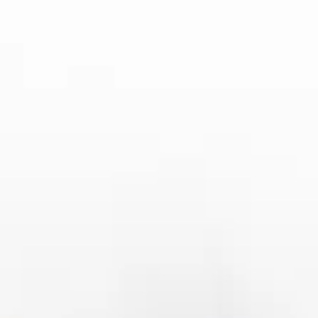
行综合评估，而非单一维度决策。在信息复杂且变化较快的环境中，
保持理性尤为重要。
同时，安全意识并不仅仅依赖平台本身的机制，更取决于用户自身的
防范能力与行为习惯。只有将平台安全措施与个人风险意识相结合，
才能在复杂环境中最大程度降低潜在风险，实现更稳健的使用体验。