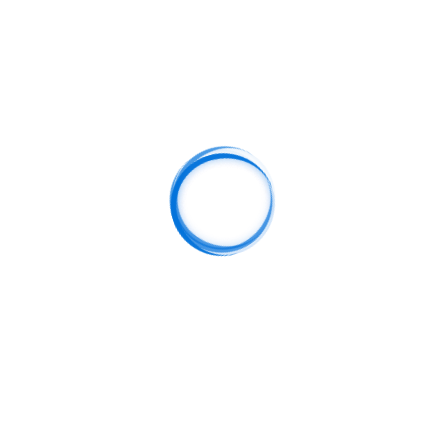
在发生深刻变革。智能化不再局限于单一设备，而是延伸至
调节光照、温度与娱乐内容，实现真正意义上的“无感交
与实时分析能力，使交通、导航与公共服务更加高效精准，
互层面。系统不仅关注功能实现，更注重理解用户情绪与偏