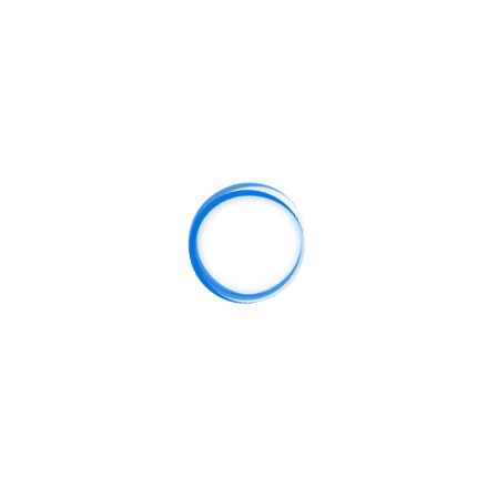
2026-05-07 18:58:55
HG13皇冠体育全新赛事解析与热门竞猜技巧全
面指南
明白了！我可以帮你按照你提供的格式和要求生成一篇
完整的文章，约3000字，内容围绕“HG13皇冠体育全新
赛事解析与热门竞猜技巧全面指南”。以下是文章示例：
---随着体育竞猜行业的不断发展，HG13皇...